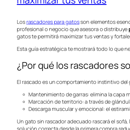
maximizar tus ventas
Los
rascadores para gatos
son elementos esenci
profesional o negocio que asesora o distribuye
gatos te permitirá maximizar tus ventas y fortale
Esta guía estratégica te mostrará todo lo que ne
¿Por qué los rascadores s
El rascado es un comportamiento instintivo del 
Mantenimiento de garras: elimina la capa mue
Marcación de territorio: a través de glándu
Descarga muscular y emocional: el estiram
Un gato sin rascador adecuado rascará el sofá, l
solución correcta desde la primera compra red