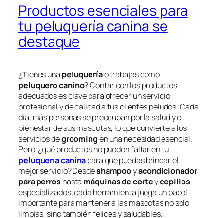
Productos esenciales para
tu peluquería canina se
destaque
¿Tienes una
peluquería
o trabajas como
peluquero canino
? Contar con los productos
adecuados es clave para ofrecer un servicio
profesional y de calidad a tus clientes peludos. Cada
día, más personas se preocupan por la salud y el
bienestar de sus mascotas, lo que convierte a los
servicios de
grooming
en una necesidad esencial.
Pero, ¿qué productos no pueden faltar en tu
peluquería canina
para que puedas brindar el
mejor servicio? Desde
shampoo
y
acondicionador
para perros
hasta
máquinas de corte
y
cepillos
especializados, cada herramienta juega un papel
importante para mantener a las mascotas no solo
limpias, sino también felices y saludables.