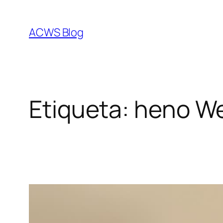
Saltar
al
ACWS Blog
contenido
Etiqueta:
heno We