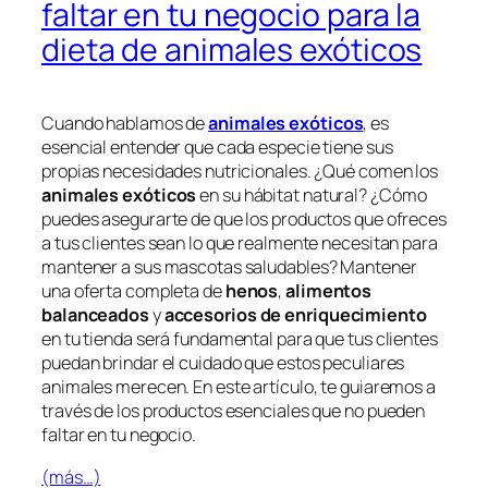
faltar en tu negocio para la
dieta de animales exóticos
Cuando hablamos de
animales exóticos
, es
esencial entender que cada especie tiene sus
propias necesidades nutricionales. ¿Qué comen los
animales exóticos
en su hábitat natural? ¿Cómo
puedes asegurarte de que los productos que ofreces
a tus clientes sean lo que realmente necesitan para
mantener a sus mascotas saludables? Mantener
una oferta completa de
henos
,
alimentos
balanceados
y
accesorios de enriquecimiento
en tu tienda será fundamental para que tus clientes
puedan brindar el cuidado que estos peculiares
animales merecen. En este artículo, te guiaremos a
través de los productos esenciales que no pueden
faltar en tu negocio.
(más…)