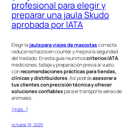
profesional para elegir y
preparar una jaula Skudo
aprobada por IATA
Elegir la
jaula para viajes de mascotas
correcta
reduce rechazos en counter y mejora la seguridad
del traslado. En esta guía reunimos
criterios IATA
,
mediciones, tallaje y preparación previa al vuelo,
con
recomendaciones prácticas para tiendas,
clínicas y distribuidores
. Así podrás
asesorar a
tus clientes con precisión técnica y ofrecer
soluciones confiables
para el transporte aéreo de
animales.
(más…)
octubre 19, 2025