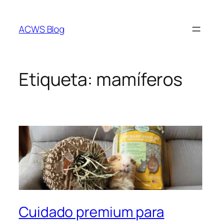
Saltar
al
ACWS Blog
contenido
Etiqueta:
mamíferos
Cuidado premium para