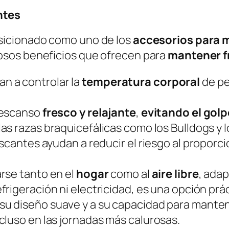
ntes
sicionado como uno de los
accesorios para 
osos beneficios que ofrecen para
mantener f
an a controlar la
temperatura corporal
de
pe
descanso
fresco y relajante
,
evitando el golp
as razas braquicefálicas como los Bulldogs y l
escantes ayudan a reducir el riesgo al proporc
arse tanto en el
hogar
como al
aire libre
, ada
efrigeración ni electricidad, es una opción pr
a su diseño suave y a su capacidad para manten
cluso en las jornadas más calurosas.