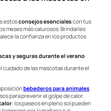
as estos
consejos esenciales
con tus
os meses más calurosos. Brindarles
talece la confianza en los productos
scas y seguras durante el verano
l cuidado de las mascotas durante el
isposición
bebederos para animales
s para prevenir el golpe de calor.
calor
: los paseos en pleno sol pueden
r temprano por la mañana o al