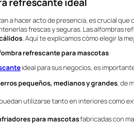
ra refrescante ideal
n a hacer acto de presencia, es crucial que o
enerlas frescas y seguras. Las alfombras ref
cálidos
. Aquí te explicamos cómo elegir la m
alfombra refrescante para mascotas
escante
ideal para sus negocios, es important
perros pequeños
,
medianos y grandes
, de 
e puedan utilizarse tanto en interiores como e
nfriadores para mascotas
fabricadas con ma