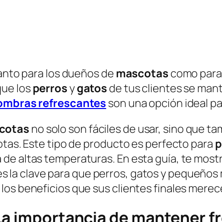
tanto para los dueños de
mascotas
como para 
que los
perros
y
gatos
de tus clientes se ma
ombras refrescantes
son una opción ideal par
scotas
no solo son fáciles de usar, sino que t
otas. Este tipo de producto es perfecto para
p
de altas temperaturas. En esta guía, te mos
s la clave para que perros, gatos y pequeños 
los beneficios que sus clientes finales merec
La importancia de mantener fr