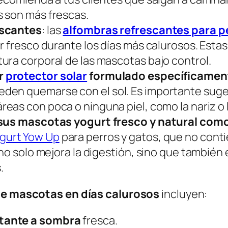
s son más frescas.
escantes
: las
alfombras refrescantes para p
r fresco durante los días más calurosos. Esta
ura corporal de las mascotas bajo control.
r
protector solar
formulado específicamen
en quemarse con el sol. Es importante suger
reas con poca o ninguna piel, como la nariz o l
a sus mascotas yogurt fresco y natural com
gurt Yow Up
para perros y gatos, que no conti
 no solo mejora la digestión, sino que tambi
.
e mascotas en días calurosos
incluyen:
tante a sombra
fresca.