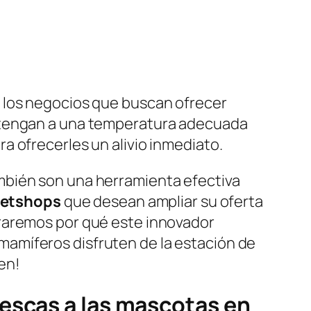
los negocios que buscan ofrecer
ntengan a una temperatura adecuada
a ofrecerles un alivio inmediato.
ambién son una herramienta efectiva
etshops
que desean ampliar su oferta
traremos por qué este innovador
mamíferos disfruten de la estación de
en!
escas a las mascotas en