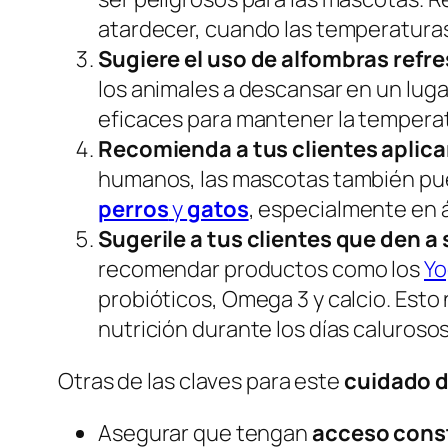
atardecer, cuando las temperatura
Sugiere el uso de alfombras refr
los animales a descansar en un luga
eficaces para mantener la temperat
Recomienda a tus clientes aplica
humanos, las mascotas también pued
perros
y
gatos
, especialmente en á
Sugerile a tus clientes que den 
recomendar productos como los
Yo
probióticos, Omega 3 y calcio. Esto
nutrición durante los días calurosos
Otras de las claves para este
cuidado d
Asegurar que tengan
acceso cons