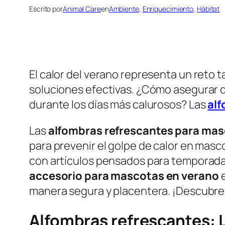
Escrito por
Animal Care
en
Ambiente
, 
Enriquecimiento
, 
Hábitat
El calor del verano representa un reto 
soluciones efectivas. ¿Cómo asegurar 
durante los días más calurosos? Las
alf
Las
alfombras refrescantes para ma
para prevenir el golpe de calor en masc
con artículos pensados para temporada 
accesorio para mascotas en verano
e
manera segura y placentera. ¡Descubre 
Alfombras refrescantes: 