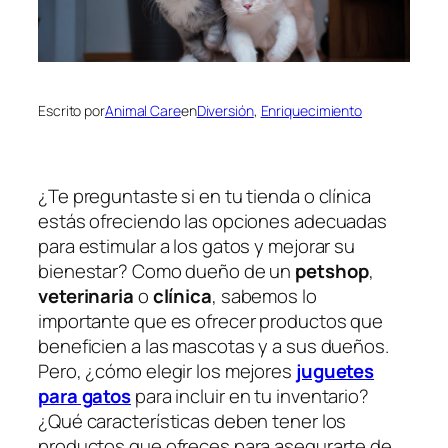
Escrito por
Animal Care
en
Diversión
, 
Enriquecimiento
¿Te preguntaste si en tu tienda o clínica
estás ofreciendo las opciones adecuadas
para estimular a los gatos y mejorar su
bienestar? Como dueño de un
petshop
,
veterinaria
o
clínica
, sabemos lo
importante que es ofrecer productos que
beneficien a las mascotas y a sus dueños.
Pero, ¿cómo elegir los mejores
juguetes
para gatos
para incluir en tu inventario?
¿Qué características deben tener los
productos que ofreces para asegurarte de