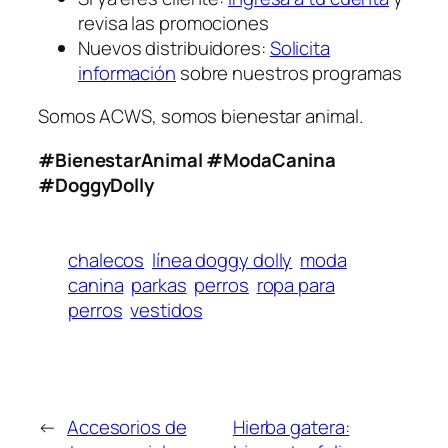
revisa las promociones
Nuevos distribuidores:
Solicita
información
sobre nuestros programas
Somos ACWS, somos bienestar animal.
#BienestarAnimal #ModaCanina
#DoggyDolly
chalecos
línea doggy dolly
moda
canina
parkas
perros
ropa para
perros
vestidos
←
Accesorios de
Hierba gatera: