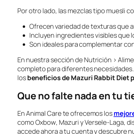
Por otro lado, las mezclas tipo
muesli
co
Ofrecen variedad de texturas que a
Incluyen ingredientes visibles que l
Son ideales para complementar con
En nuestra sección de
Nutrición > Alim
completo para diferentes necesidades. L
los
beneficios de Mazuri Rabbit Diet 
Que no falte nada en tu t
En Animal Care te ofrecemos los
mejore
como
Oxbow
,
Mazuri
y
Versele-Laga
, d
accede ahora a tu cuenta y descubre nu