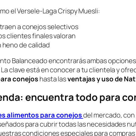
mo el
Versele-Laga Crispy Muesli
:
traen a conejos selectivos
os clientes finales valoran
 heno de calidad
ento Balanceado
encontrarás ambas opciones,
a clave está en conocer a tu clientela y ofr
para conejos
hasta las
ventajas y uso de Na
ienda: encuentra todo para co
s alimentos para conejos
del mercado, co
iseñados para cubrir todas las necesidades nutr
estras condiciones especiales para compras 