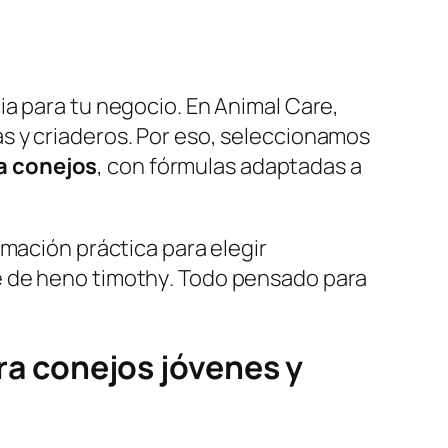
ia para tu negocio. En Animal Care,
s y criaderos. Por eso, seleccionamos
a conejos
, con fórmulas adaptadas a
rmación práctica para elegir
e de heno
timothy
. Todo pensado para
ra conejos
jóvenes y