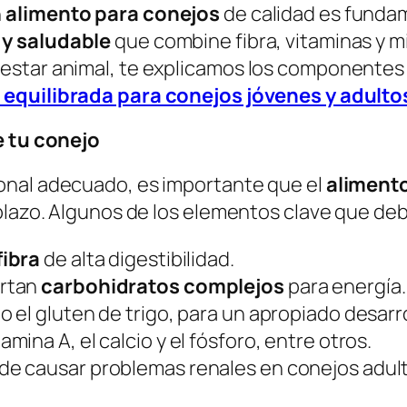
n
alimento para conejos
de calidad es fundam
 y saludable
que combine fibra, vitaminas y m
estar animal, te explicamos los componentes 
 equilibrada para conejos jóvenes y adulto
e tu conejo
onal adecuado, es importante que el
aliment
 plazo. Algunos de los elementos clave que de
fibra
de alta digestibilidad.
ortan
carbohidratos complejos
para energía.
 o el gluten de trigo, para un apropiado desarr
tamina A, el calcio y el fósforo, entre otros.
de causar problemas renales en conejos adul