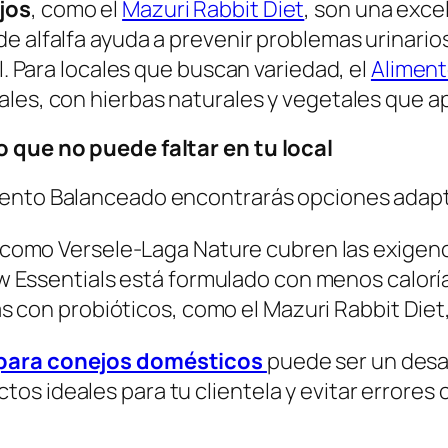
jos
, como el
Mazuri Rabbit Diet
, son una exce
 de alfalfa ayuda a prevenir problemas urinari
l. Para locales que buscan variedad, el
Aliment
ales, con hierbas naturales y vegetales que a
o que no puede faltar en tu local
mento Balanceado
encontrarás opciones adapt
s como
Versele-Laga Nature
cubren las exigenc
 Essentials
está formulado con menos calorías
as con probióticos, como el
Mazuri Rabbit Diet
 para conejos domésticos
puede ser un desaf
os ideales para tu clientela y evitar errores