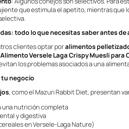
ento
: Algunos conejos son selectivos. Para es
jiente que estimula el apetito, mientras que 
selectiva.
das: todo lo que necesitas saber antes de
ros clientes optar por
alimentos pelletizad
l
Alimento Versele Laga Crispy Muesli para
evitan los problemas asociados a una aliment
 tu negocio
jos
, como el
Mazuri Rabbit Diet
, presentan var
 una nutrición completa
ental y digestiva
 cereales en
Versele-Laga Nature
)