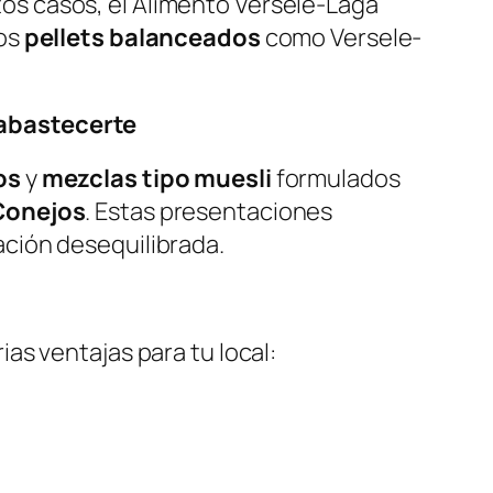
tos casos, el
Alimento Versele-Laga
los
pellets balanceados
como
Versele-
 abastecerte
os
y
mezclas tipo muesli
formulados
 Conejos
. Estas presentaciones
ación desequilibrada.
ias ventajas para tu local: