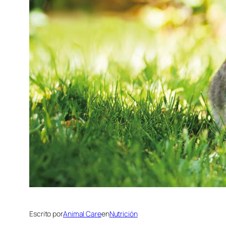
Escrito por
Animal Care
en
Nutrición